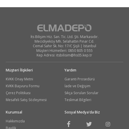
İts Bilişim Hiz. San. Tic. Ltd. Şti. Markasıdır.
Mecidiyeköy Mh. Selahattin Pınar Cd.
Cemal Sahir Sk. No: 17/C Şişli | İstanbul
Müşteri Hizmetleri: 0850 805 0 555
Kep Adresi:
itsbilisim@hs05.kep.tr
Müşteri İlişkileri
Yardım
KVKK Onay Metni
Garanti Prosedürü
KVKK Başvuru Formu
İade ve Değişim
Çerez Politikası
Sıkça Sorulan Sorular
Mesafeli Satış Sözleşmesi
Teslimat Bilgileri
Kurumsal
Sosyal Medya'da Biz
Hakkımızda
Bayilik