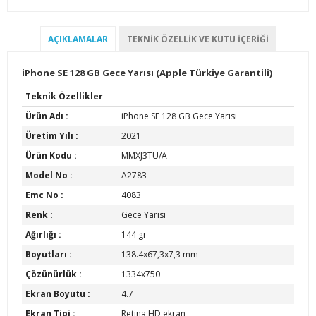
AÇIKLAMALAR
TEKNIK ÖZELLIK VE KUTU İÇERIĞI
iPhone SE 128 GB Gece Yarısı (Apple Türkiye Garantili)
Teknik Özellikler
Ürün Adı :
iPhone SE 128 GB Gece Yarısı
Üretim Yılı :
2021
Ürün Kodu :
MMXJ3TU/A
Model No :
A2783
Emc No :
4083
Renk :
Gece Yarısı
Ağırlığı :
144 gr
Boyutları :
138.4x67,3x7,3 mm
Çözünürlük :
1334x750
Ekran Boyutu :
4.7
Ekran Tipi :
Retina HD ekran