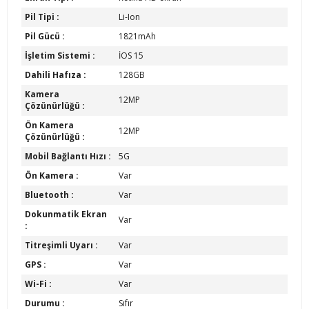
Pil Tipi :
Li-Ion
Pil Gücü :
1821mAh
İşletim Sistemi :
İOS 15
Dahili Hafıza :
128GB
Kamera
12MP
Çözünürlüğü :
Ön Kamera
12MP
Çözünürlüğü :
Mobil Bağlantı Hızı :
5G
Ön Kamera :
Var
Bluetooth :
Var
Dokunmatik Ekran
Var
:
Titreşimli Uyarı :
Var
GPS :
Var
Wi-Fi :
Var
Durumu :
Sıfır