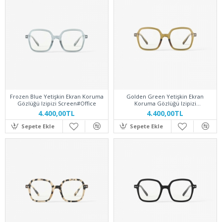
Frozen Blue Yetişkin Ekran Koruma
Golden Green Yetişkin Ekran
Gözlüğü Izipizi Screen#Office
Koruma Gözlüğü Izipizi
Screen#Office
4.400,00TL
4.400,00TL
Sepete Ekle
Sepete Ekle