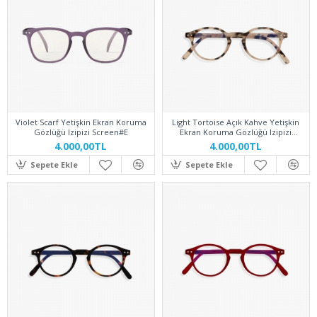
Violet Scarf Yetişkin Ekran Koruma
Light Tortoise Açık Kahve Yetişkin
Gözlüğü Izipizi Screen#E
Ekran Koruma Gözlüğü Izipizi
Screen#H
4.000,00TL
4.000,00TL
Sepete Ekle
Sepete Ekle