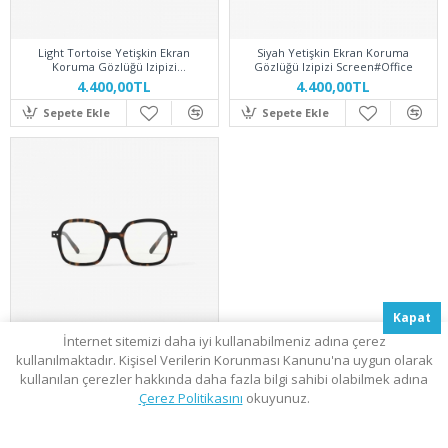
Light Tortoise Yetişkin Ekran
Siyah Yetişkin Ekran Koruma
Koruma Gözlüğü Izipizi
Gözlüğü Izipizi Screen#Office
Screen#Office
4.400,00TL
4.400,00TL
Sepete Ekle
Sepete Ekle
Kapat
İnternet sitemizi daha iyi kullanabilmeniz adına çerez
Tortoise Yetişkin Ekran Koruma
kullanılmaktadır. Kişisel Verilerin Korunması Kanunu'na uygun olarak
Gözlüğü Izipizi Screen#Office
kullanılan çerezler hakkında daha fazla bilgi sahibi olabilmek adına
Filtrele
4.400,00TL
Çerez Politikasını
okuyunuz.
Sepete Ekle