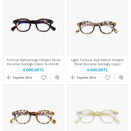
Tortoise Kahverengi Yetişkin Ekran
Light Tortoise Açık Kahve Yetişkin
Koruma Gözlüğü Izipizi Screen#C
Ekran Koruma Gözlüğü Izipizi
Screen#C
4.000,00TL
4.000,00TL
Sepete Ekle
Sepete Ekle