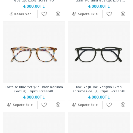
Gözlüğü Izipizi Screen#D
Ekran Koruma Gözlüğü Izipizi
Screen#E
4.000,00TL
4.000,00TL
Haber Ver
Sepete Ekle
Tortoise Blue Yetişkin Ekran Koruma
Kaki Yeşil Haki Yetişkin Ekran
Gözlüğü Izipizi Screen#E
Koruma Gözlüğü Izipizi Screen#E
4.000,00TL
4.000,00TL
Sepete Ekle
Sepete Ekle