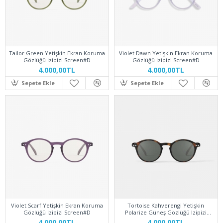
Tailor Green Yetişkin Ekran Koruma
Violet Dawn Yetişkin Ekran Koruma
Gözlüğü Izipizi Screen#D
Gözlüğü Izipizi Screen#D
4.000,00TL
4.000,00TL
Sepete Ekle
Sepete Ekle
Violet Scarf Yetişkin Ekran Koruma
Tortoise Kahverengi Yetişkin
Gözlüğü Izipizi Screen#D
Polarize Güneş Gözlüğü Izipizi
Screen#D
4.000,00TL
4.000,00TL