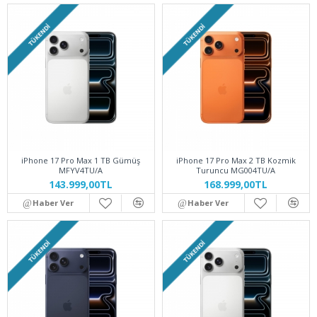
TÜKENDI
TÜKENDI
iPhone 17 Pro Max 1 TB Gümüş
iPhone 17 Pro Max 2 TB Kozmik
MFYV4TU/A
Turuncu MG004TU/A
143.999,00TL
168.999,00TL
Haber Ver
Haber Ver
TÜKENDI
TÜKENDI