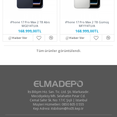
iPhone 17 Pro Max 2 TB Abis
iPhone 17 Pro Max 2 TB Gümüş
MG014TU/A
MFYY4TU/A
168.999,00TL
168.999,00TL
Haber Ver
Haber Ver
Tüm ürünler görüntülendi.
İts Bilişim Hiz. San. Tic. Ltd. Şti. Markasıdır.
Mecidiyeköy Mh. Selahattin Pınar Cd.
Cemal Sahir Sk. No: 17/C Şişli | İstanbul
Müşteri Hizmetleri: 0850 805 0 555
Kep Adresi:
itsbilisim@hs05.kep.tr