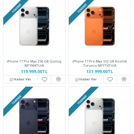
TÜKENDI
TÜKENDI
iPhone 17 Pro Max 256 GB Gümüş
iPhone 17 Pro Max 512 GB Kozmik
MFYM4TU/A
Turuncu MFYT4TU/A
119.999,00TL
131.999,00TL
Haber Ver
Haber Ver
TÜKENDI
TÜKENDI