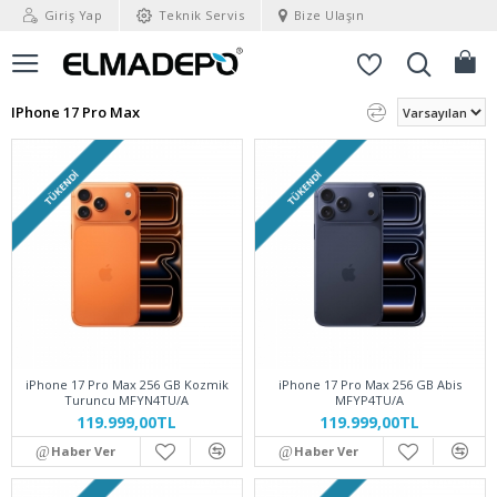
Giriş Yap
Teknik Servis
Bize Ulaşın
IPhone 17 Pro Max
TÜKENDI
TÜKENDI
iPhone 17 Pro Max 256 GB Kozmik
iPhone 17 Pro Max 256 GB Abis
Turuncu MFYN4TU/A
MFYP4TU/A
119.999,00TL
119.999,00TL
Haber Ver
Haber Ver