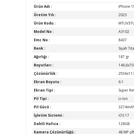
Ürün Adı :
iPhone 1
Üretim Yılı :
2023
Ürün Kodu :
MTUV3T
Model No :
A3102
Emc No :
8437
Renk :
Siyah Ti
Ağırlığı :
187 gr
Boyutları :
146,6x70
Çözünürlük :
2556x11
Ekran Boyutu :
6.1
Ekran Tipi :
Super Re
Pil Tipi :
Li-Ion
Pil Gücü :
3274mA
İşletim Sistemi :
iOS 17
Dahili Hafıza :
128GB
Kamera Çözünürlüğü :
48 MP çif