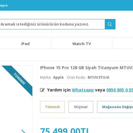
laşın
iPad
Watch-TV
IPhone 15 Pro 128 GB Siyah Titanyum MTU
TÜKENDI
Marka:
Apple
Ürün Kodu:
MTUV3TU/A
Yardım için
Whatsapp
veya
0850 805 0 5
Tükendi
Orijinal
Mağazada Değiş
75.499,00TL