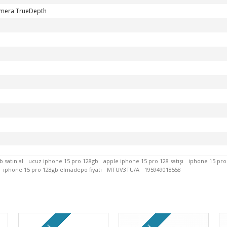
amera TrueDepth
 satın al
ucuz iphone 15 pro 128gb
apple iphone 15 pro 128 satışı
iphone 15 pro
iphone 15 pro 128gb elmadepo fiyatı
MTUV3TU/A
195949018558