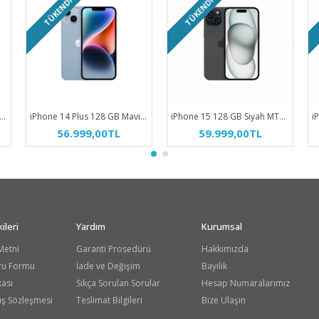
TÜKENDI
TÜKENDI
hone 14 128 GB Mavi MPVN3TU/A
iPhone 14 Plus 128 GB Mavi MQ523TU/A
iPhone 15 128 GB Siyah MTP03TU/A
56.999,00TL
59.999,00TL
ileri
Yardım
Kurumsal
Metni
Garanti Prosedürü
Hakkımızda
ru Formu
İade ve Değişim
Bayilik
kası
Sıkça Sorulan Sorular
Hesap Numaralarımız
ış Sözleşmesi
Teslimat Bilgileri
Bize Ulaşın