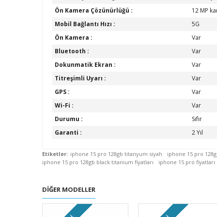
Ön Kamera Çözünürlüğü :
12 MP k
Mobil Bağlantı Hızı :
5G
Ön Kamera :
Var
Bluetooth :
Var
Dokunmatik Ekran :
Var
Titreşimli Uyarı :
Var
GPS :
Var
Wi-Fi :
Var
Durumu :
Sıfır
Garanti :
2 Yıl
Etiketler:
iphone 15 pro 128gb titanyum siyah
iphone 15 pro 128gb
iphone 15 pro 128gb black titanium fiyatları
iphone 15 pro fiyatları
DIĞER MODELLER