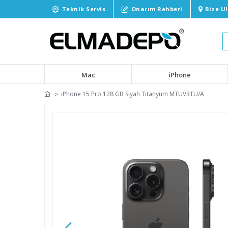
Teknik Servis
Onarım Rehberi
Bize U
Mac
iPhone
iPhone 15 Pro 128 GB Siyah Titanyum MTUV3TU/A