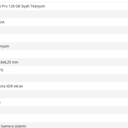
5 Pro 128 GB Siyah Titanyum
U/A
tanyum
,6x8,25 mm
79
tina XDR ekran
h
t kamera sistemi