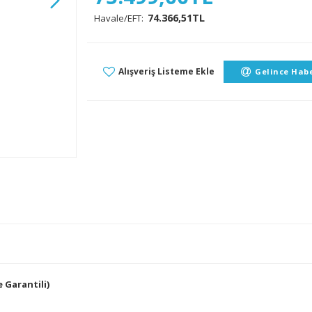
74.366,51TL
Havale/EFT:
Alışveriş Listeme Ekle
Gelince Habe
 Garantili)