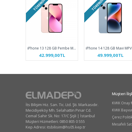
TÜKENDI
TÜKENDI
iPhone 13 128 GB Pembe MLPH3TU/A
iP
42.999,00TL
49.999,00TL
Müşteri İlişk
KVKK Onay 
İts Bilişim Hiz. San. Tic. Ltd. Şti. Markasıdır.
Mecidiyeköy Mh. Selahattin Pınar Cd.
KVKK Başvu
Cemal Sahir Sk. No: 17/C Şişli | İstanbul
Çerez Politi
Müşteri Hizmetleri: 0850 805 0 555
Mesafeli Sat
Kep Adresi:
itsbilisim@hs05.kep.tr