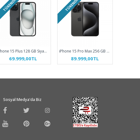
TÜKENDI
TÜKENDI
iPhone 15 Plus 128 GB Siyah MU0Y3TU/A
iPhone 15 Pro Max 256 GB Siyah Titanyum MU773TU/A
69.999,00TL
89.999,00TL
65
Sosyal Medya'da Biz