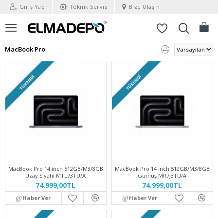
Giriş Yap
Teknik Servis
Bize Ulaşın
MacBook Pro
TÜKENDI
TÜKENDI
MacBook Pro 14 inch 512GB/M3/8GB
MacBook Pro 14 inch 512GB/M3/8GB
Uzay Siyahı MTL73TU/A
Gümüş MR7J3TU/A
74.999,00TL
74.999,00TL
Haber Ver
Haber Ver