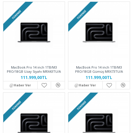
TÜKENDI
TÜKENDI
MacBook Pro 14 inch 1TB/M3
MacBook Pro 14 inch 1TB/M3
PRO/18GB Uzay Siyahı MRX43TU/A
PRO/18GB Gümüş MRX73TU/A
111.999,00TL
111.999,00TL
Haber Ver
Haber Ver
TÜKENDI
TÜKENDI