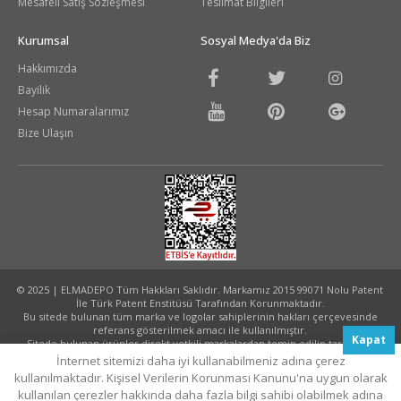
Mesafeli Satış Sözleşmesi
Teslimat Bilgileri
Kurumsal
Sosyal Medya'da Biz
Hakkımızda
Bayilik
Hesap Numaralarımız
Bize Ulaşın
© 2025 | ELMADEPO Tüm Hakkları Saklıdır. Markamız 2015 99071 Nolu Patent
İle Türk Patent Enstitüsü Tarafından Korunmaktadır.
Bu sitede bulunan tüm marka ve logolar sahiplerinin hakları çerçevesinde
referans gösterilmek amacı ile kullanılmıştır.
Kapat
Sitede bulunan ürünler direkt yetkili markalardan temin edilip tarafınıza
ulaştırılmaktadır.
İnternet sitemizi daha iyi kullanabilmeniz adına çerez
Tasarım ve Uygulama:
Akhanis Medya
kullanılmaktadır. Kişisel Verilerin Korunması Kanunu'na uygun olarak
kullanılan çerezler hakkında daha fazla bilgi sahibi olabilmek adına