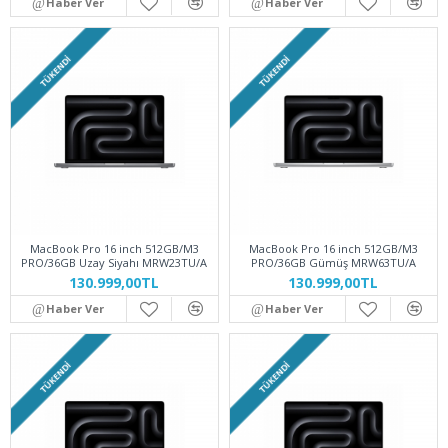
Haber Ver
Haber Ver
TÜKENDI
TÜKENDI
MacBook Pro 16 inch 512GB/M3
MacBook Pro 16 inch 512GB/M3
PRO/36GB Uzay Siyahı MRW23TU/A
PRO/36GB Gümüş MRW63TU/A
130.999,00TL
130.999,00TL
Haber Ver
Haber Ver
TÜKENDI
TÜKENDI