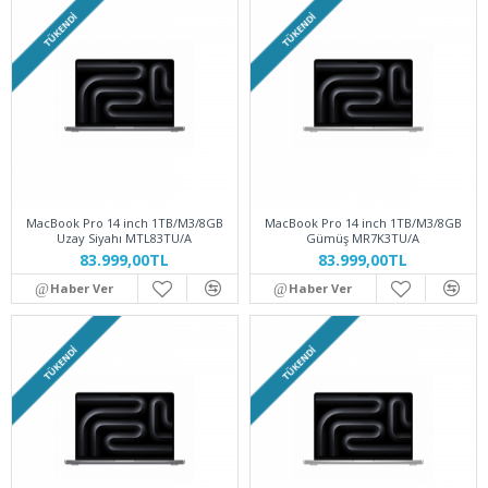
TÜKENDI
TÜKENDI
MacBook Pro 14 inch 1TB/M3/8GB
MacBook Pro 14 inch 1TB/M3/8GB
Uzay Siyahı MTL83TU/A
Gümüş MR7K3TU/A
83.999,00TL
83.999,00TL
Haber Ver
Haber Ver
TÜKENDI
TÜKENDI