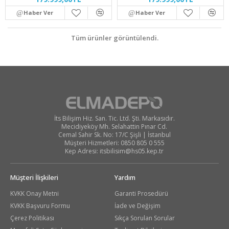
Haber Ver
Haber Ver
Tüm ürünler görüntülendi.
İts Bilişim Hiz. San. Tic. Ltd. Şti. Markasıdır.
Mecidiyeköy Mh. Selahattin Pınar Cd.
Cemal Sahir Sk. No: 17/C Şişli | İstanbul
Müşteri Hizmetleri: 0850 805 0 555
Kep Adresi:
itsbilisim@hs05.kep.tr
Müşteri İlişkileri
Yardım
KVKK Onay Metni
Garanti Prosedürü
KVKK Başvuru Formu
İade ve Değişim
Çerez Politikası
Sıkça Sorulan Sorular