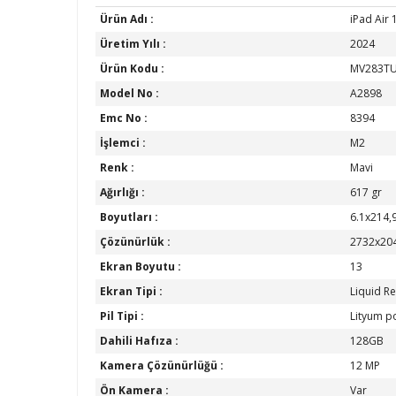
Ürün Adı :
iPad Air 
Üretim Yılı :
2024
Ürün Kodu :
MV283TU
Model No :
A2898
Emc No :
8394
İşlemci :
M2
Renk :
Mavi
Ağırlığı :
617 gr
Boyutları :
6.1x214,
Çözünürlük :
2732x20
Ekran Boyutu :
13
Ekran Tipi :
Liquid Re
Pil Tipi :
Lityum po
Dahili Hafıza :
128GB
Kamera Çözünürlüğü :
12 MP
Ön Kamera :
Var