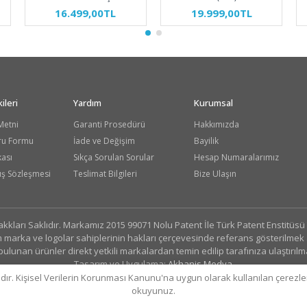
16.499,00TL
19.999,00TL
ileri
Yardım
Kurumsal
Metni
Garanti Prosedürü
Hakkımızda
ru Formu
İade ve Değişim
Bayilik
kası
Sıkça Sorulan Sorular
Hesap Numaralarımız
ış Sözleşmesi
Teslimat Bilgileri
Bize Ulaşın
ları Saklıdır. Markamız 2015 99071 Nolu Patent İle Türk Patent Enstitüs
marka ve logolar sahiplerinin hakları çerçevesinde referans gösterilmek am
bulunan ürünler direkt yetkili markalardan temin edilip tarafınıza ulaştırılm
Tasarım ve Uygulama:
Akhanis Medya
adır. Kişisel Verilerin Korunması Kanunu'na uygun olarak kullanılan çerezl
okuyunuz.