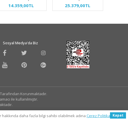
14.359,00TL
25.379,00TL
34
Sosyal Medya'da Biz
ü Tarafından Korunmaktadır.
acı ile kullanılmıştır.
aktadır.
Kapat
er hakkında daha fazla bilgi sahibi olabilmek adına
Çerez Politikasını