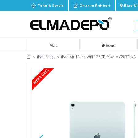
Teknik Servis
Onarım Rehberi
Bize U
Mac
iPhone
iPad Satışı
iPad Air 13 inç Wifi 128GB Mavi MV283TU/A
WEB'E ÖZEL