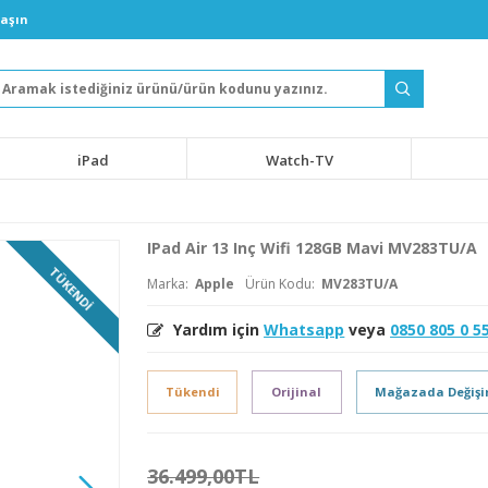
laşın
iPad
Watch-TV
IPad Air 13 Inç Wifi 128GB Mavi MV283TU/A
TÜKENDI
Marka:
Apple
Ürün Kodu:
MV283TU/A
Yardım için
Whatsapp
veya
0850 805 0 5
Tükendi
Orijinal
Mağazada Değiş
36.499,00TL