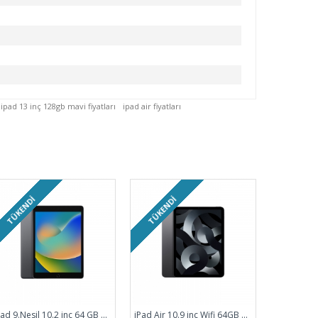
ipad 13 inç 128gb mavi fiyatları
ipad air fiyatları
TÜKENDI
TÜKENDI
iPad 9.Nesil 10.2 inç 64 GB Wifi Uzay Grisi MK2K3TU/A
iPad Air 10.9 inç Wifi 64GB Uzay Grisi MM9C3TU/A