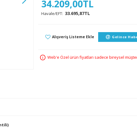
34.209,00TL
33.695,87TL
Havale/EFT:
Alışveriş Listeme Ekle
Gelince Habe
Web'e Özel ürün fiyatları sadece bireysel müşteril
tili)