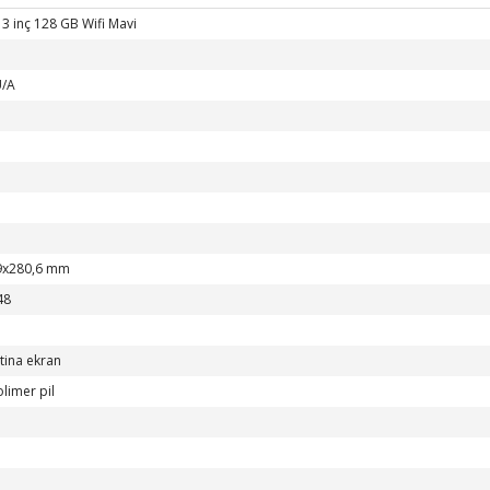
13 inç 128 GB Wifi Mavi
/A
9x280,6 mm
48
tina ekran
limer pil