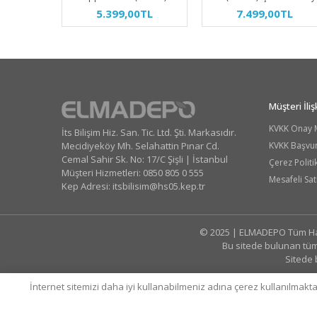
5.399,00TL
7.499,00TL
Müşteri İlişk
KVKK Onay 
İts Bilişim Hiz. San. Tic. Ltd. Şti. Markasıdır.
Mecidiyeköy Mh. Selahattin Pınar Cd.
KVKK Başvu
Cemal Sahir Sk. No: 17/C Şişli | İstanbul
Çerez Politi
Müşteri Hizmetleri: 0850 805 0 555
Mesafeli Sat
Kep Adresi:
itsbilisim@hs05.kep.tr
© 2025 | ELMADEPO Tüm Hakk
Bu sitede bulunan tüm 
Sitede 
İnternet sitemizi daha iyi kullanabilmeniz adına çerez kullanılmakt