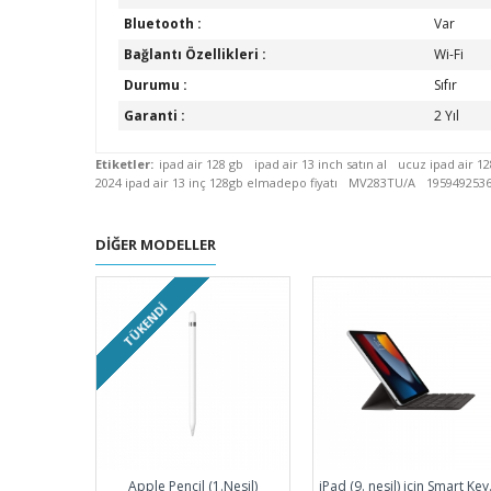
Bluetooth :
Var
Bağlantı Özellikleri :
Wi-Fi
Durumu :
Sıfır
Garanti :
2 Yıl
Etiketler:
ipad air 128 gb
ipad air 13 inch satın al
ucuz ipad air 1
2024 ipad air 13 inç 128gb elmadepo fiyatı
MV283TU/A
195949253
DIĞER MODELLER
TÜKENDI
Apple Pencil (1.Nesil)
iPad (9. ne