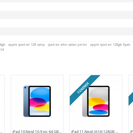
28gb
apple ipad air 128 satışı
ipad air altın satan yerler
apple ipad air 128gb fiyatı
614
TÜKENDI
sil) için Smart Keyboard Türkçe Q Klavye - MX3L2TQ/A
iPad 10.Nesil 10.9 inç 64 GB Wifi Mavi MPQ13TU/A
iPad 11.Nesil (A16) 128GB Wifi Gümüş MD3Y4TU/A