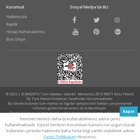
Kurumsal
Sosyal Medya'da Biz
Hakkımızda
Bayilik
Hesap Numaralarımız
Bize Ulaşın
© 2025 | ELMADEPO Tüm Hakkları Saklıdır. Markamız 2015 99071 Nolu Patent
İle Türk Patent Enstitüsü Tarafından Korunmaktadır.
Bu sitede bulunan tüm marka ve logolar sahiplerinin hakları çerçevesinde
referans gösterilmek amacı ile kullanılmıştır.
Kapat
Sitede bulunan ürünler direkt yetkili markalardan temin edilip tarafınıza
ulaştırılmaktadır.
İnternet sitemizi daha iyi kullanabilmeniz adına çerez
Tasarım ve Uygulama:
Akhanis Medya
kullanılmaktadır. Kişisel Verilerin Korunması Kanunu'na uygun olarak
kullanılan çerezler hakkında daha fazla bilgi sahibi olabilmek adına
Çerez Politikasını
okuyunuz.