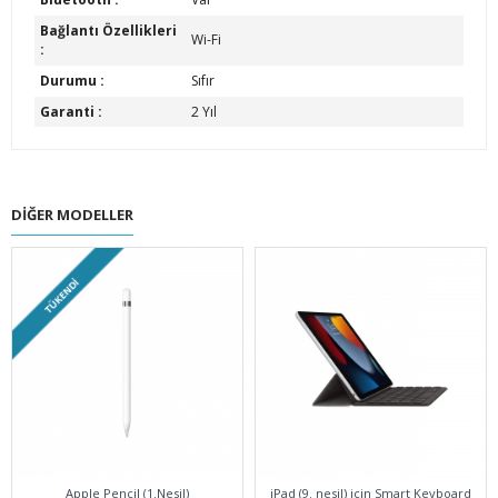
Bağlantı Özellikleri
Wi-Fi
:
Durumu :
Sıfır
Garanti :
2 Yıl
DIĞER MODELLER
TÜKENDI
Apple Pencil (1.Nesil)
iPad (9. nesil) için Smart Keyboard