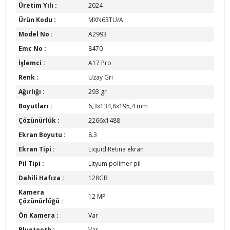
Üretim Yılı :
2024
Ürün Kodu :
MXN63TU/A
Model No :
A2993
Emc No :
8470
İşlemci :
A17 Pro
Renk :
Uzay Gri
Ağırlığı :
293 gr
Boyutları :
6,3x134,8x195,4 mm
Çözünürlük :
2266x1488
Ekran Boyutu :
8.3
Ekran Tipi :
Liquid Retina ekran
Pil Tipi :
Lityum polimer pil
Dahili Hafıza :
128GB
Kamera
12 MP
Çözünürlüğü :
Ön Kamera :
Var
Bluetooth :
Var