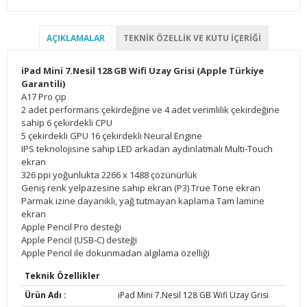
AÇIKLAMALAR
TEKNIK ÖZELLIK VE KUTU İÇERIĞI
iPad Mini 7.Nesil 128 GB Wifi Uzay Grisi (Apple Türkiye
Garantili)
A17 Pro çip
2 adet performans çekirdeğine ve 4 adet verimlilik çekirdeğine
sahip 6 çekirdekli CPU
5 çekirdekli GPU 16 çekirdekli Neural Engine
IPS teknolojisine sahip LED arkadan aydınlatmalı Multi-Touch
ekran
326 ppi yoğunlukta 2266 x 1488 çözünürlük
Geniş renk yelpazesine sahip ekran (P3) True Tone ekran
Parmak izine dayanıklı, yağ tutmayan kaplama Tam lamine
ekran
Apple Pencil Pro desteği
Apple Pencil (USB‑C) desteği
Apple Pencil ile dokunmadan algılama özelliği
Teknik Özellikler
Ürün Adı :
iPad Mini 7.Nesil 128 GB Wifi Uzay Grisi