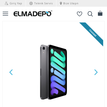
Giriş Yap
Teknik Servis
Bize Ulaşın
TÜKENDI