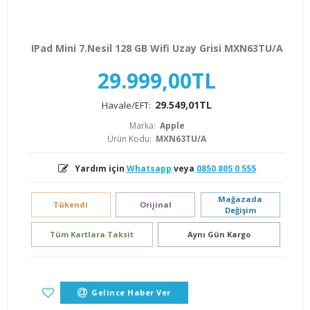
IPad Mini 7.Nesil 128 GB Wifi Uzay Grisi MXN63TU/A
29.999,00TL
29.549,01TL
Havale/EFT:
Marka:
Apple
Ürün Kodu:
MXN63TU/A
Yardım için
Whatsapp
veya
0850 805 0 555
Mağazada
Tükendi
Orijinal
Değişim
Tüm Kartlara Taksit
Aynı Gün Kargo
Gelince Haber Ver