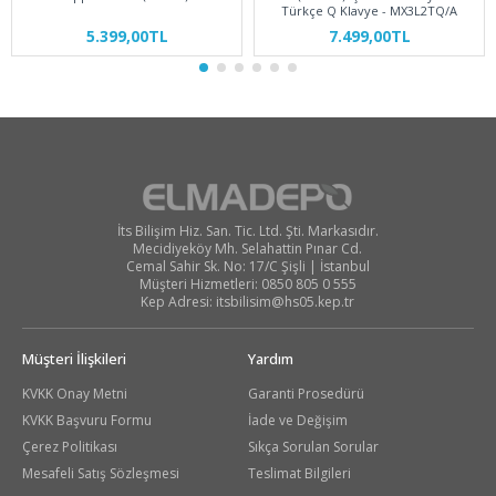
Türkçe Q Klavye - MX3L2TQ/A
5.399,00TL
7.499,00TL
İts Bilişim Hiz. San. Tic. Ltd. Şti. Markasıdır.
Mecidiyeköy Mh. Selahattin Pınar Cd.
Cemal Sahir Sk. No: 17/C Şişli | İstanbul
Müşteri Hizmetleri: 0850 805 0 555
Kep Adresi:
itsbilisim@hs05.kep.tr
Müşteri İlişkileri
Yardım
KVKK Onay Metni
Garanti Prosedürü
KVKK Başvuru Formu
İade ve Değişim
Çerez Politikası
Sıkça Sorulan Sorular
Mesafeli Satış Sözleşmesi
Teslimat Bilgileri