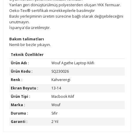
Yanları geri dönüştürülmüş polyesterden oluşan YKK fermuar.
Oeko-Tex® sertifikalı mürekkeplerle basılmıştır
Baskı yerleşiminin üretim sürecine bağlı olarak değişebileceğini
unutmayın.
İspanya'da üretilmiştir.
Bakım talimatları
Nemli bir bezle yıkayın.
Teknik Özellikler
Ürün Adı :
Wouf Agathe Laptop Kılıfı
Ürün Kodu :
SQ230026
Renk :
Kahverengi
Ekran Boyutu :
13-14
Ürün Tipi :
Macbook Kılıf
Marka :
Wouf
Durumu :
Sıfır
Garanti :
2 Yıl