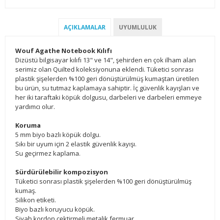
AÇIKLAMALAR
UYUMLULUK
Wouf Agathe Notebook Kılıfı
Dizüstü bilgisayar kılıfı 13" ve 14", şehirden en çok ilham alan
serimiz olan Quilted koleksiyonuna eklendi. Tüketici sonrası
plastik şişelerden %100 geri dönüştürülmüş kumaştan üretilen
bu ürün, su tutmaz kaplamaya sahiptir. İç güvenlik kayışları ve
her iki taraftaki köpük dolgusu, darbeleri ve darbeleri emmeye
yardımcı olur.
Koruma
5 mm biyo bazlı köpük dolgu.
Sıkı bir uyum için 2 elastik güvenlik kayışı.
Su geçirmez kaplama.
Sürdürülebilir kompozisyon
Tüketici sonrası plastik şişelerden %100 geri dönüştürülmüş
kumaş.
Silikon etiketi.
Biyo bazlı koruyucu köpük.
Siyah kordon çektirmeli metalik fermuar.