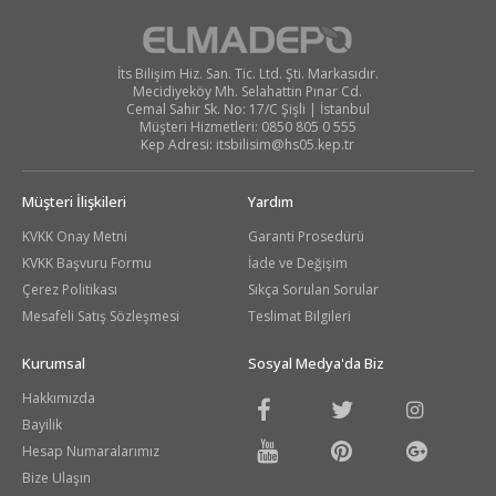
İts Bilişim Hiz. San. Tic. Ltd. Şti. Markasıdır.
Mecidiyeköy Mh. Selahattin Pınar Cd.
Cemal Sahir Sk. No: 17/C Şişli | İstanbul
Müşteri Hizmetleri: 0850 805 0 555
Kep Adresi:
itsbilisim@hs05.kep.tr
Müşteri İlişkileri
Yardım
KVKK Onay Metni
Garanti Prosedürü
KVKK Başvuru Formu
İade ve Değişim
Çerez Politikası
Sıkça Sorulan Sorular
Mesafeli Satış Sözleşmesi
Teslimat Bilgileri
Kurumsal
Sosyal Medya'da Biz
Hakkımızda
Bayilik
Hesap Numaralarımız
Bize Ulaşın