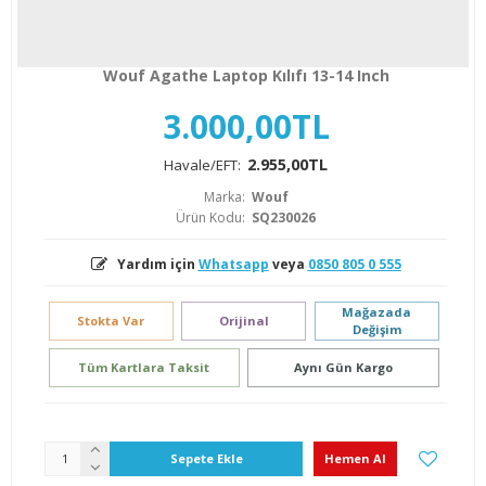
Wouf Agathe Laptop Kılıfı 13-14 Inch
3.000,00TL
2.955,00TL
Havale/EFT:
Marka:
Wouf
Ürün Kodu:
SQ230026
Yardım için
Whatsapp
veya
0850 805 0 555
Mağazada
Stokta Var
Orijinal
Değişim
Tüm Kartlara Taksit
Aynı Gün Kargo
Sepete Ekle
Hemen Al