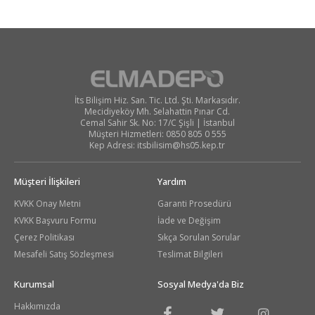
İts Bilişim Hiz. San. Tic. Ltd. Şti. Markasıdır.
Mecidiyeköy Mh. Selahattin Pınar Cd.
Cemal Sahir Sk. No: 17/C Şişli | İstanbul
Müşteri Hizmetleri: 0850 805 0 555
Kep Adresi:
itsbilisim@hs05.kep.tr
Müşteri İlişkileri
Yardım
KVKK Onay Metni
Garanti Prosedürü
KVKK Başvuru Formu
İade ve Değişim
Çerez Politikası
Sıkça Sorulan Sorular
Mesafeli Satış Sözleşmesi
Teslimat Bilgileri
Kurumsal
Sosyal Medya'da Biz
Hakkımızda