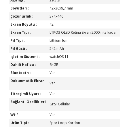
Ağırlığı :
29,3 gr
Boyutları :
42x36x9,7 mm
Çözünürlük :
374x446
Ekran Boyutu :
42
Ekran Tipi :
LTPO3 OLED Retina Ekran 2000 nite kadar
Pil Tipi :
Lithium Ion
Pil Gücü :
542 mAh
İşletim Sistemi :
watchOS 11
Dahili Hafıza :
64GB
Bluetooth :
Var
Dokunmatik Ekran
Var
:
Titreşimli Uyarı :
Var
Bağlantı Özellikleri
GPS+Cellular
:
Wi-Fi :
Var
Ürün Tipi :
Spor Loop Kordon