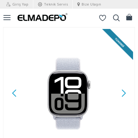
Giriş Yap
Teknik Servis
Bize Ulaşın
TÜKENDI