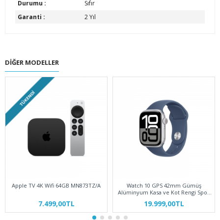
Durumu :
Sıfır
Garanti :
2 Yıl
DIĞER MODELLER
TÜKENDI
Apple TV 4K Wifi 64GB MN873TZ/A
Watch 10 GPS 42mm Gümüş
Alüminyum Kasa ve Kot Rengi Spor
Kordon S/M MWWA3TU/A
7.499,00TL
19.999,00TL