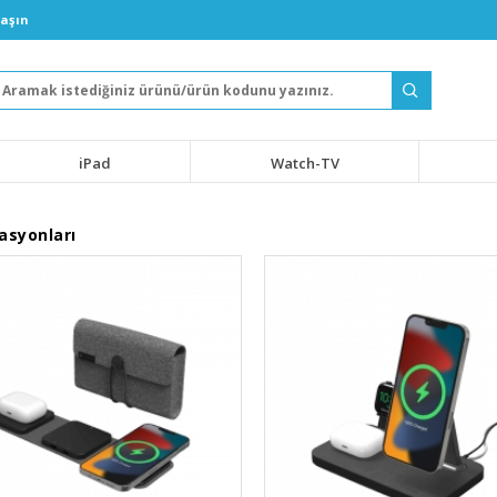
laşın
iPad
Watch-TV
tasyonları