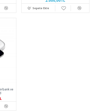
2.000,00TL
Sepete Ekle
erbank ve
d
L