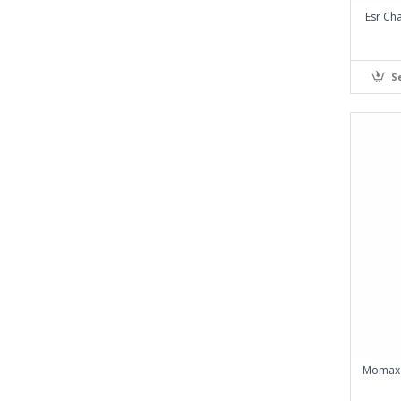
Esr Cha
S
Momax 