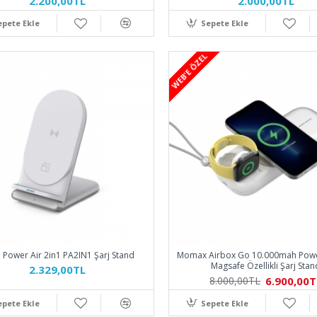
2.200,00TL
2.000,00TL
epete Ekle
Sepete Ekle
WEB'E ÖZEL
 Power Air 2in1 PA2IN1 Şarj Stand
Momax Airbox Go 10.000mah Pow
Magsafe Özellikli Şarj Stan
2.329,00TL
6.900,00T
8.000,00TL
epete Ekle
Sepete Ekle