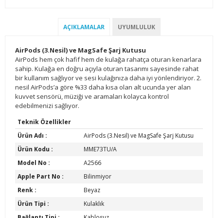
AÇIKLAMALAR
UYUMLULUK
AirPods (3.Nesil) ve MagSafe Şarj Kutusu
AirPods hem çok hafif hem de kulağa rahatça oturan kenarlara
sahip. Kulağa en doğru açıyla oturan tasarımı sayesinde rahat
bir kullanım sağlıyor ve sesi kulağınıza daha iyi yönlendiriyor. 2.
nesil AirPods’a göre %33 daha kısa olan alt ucunda yer alan
kuvvet sensörü, müziği ve aramaları kolayca kontrol
edebilmenizi sağlıyor.
Teknik Özellikler
Ürün Adı :
AirPods (3.Nesil) ve MagSafe Şarj Kutusu
Ürün Kodu :
MME73TU/A
Model No :
A2566
Apple Part No :
Bilinmiyor
Renk :
Beyaz
Ürün Tipi :
Kulaklık
Bağlantı Tipi :
Kablosuz