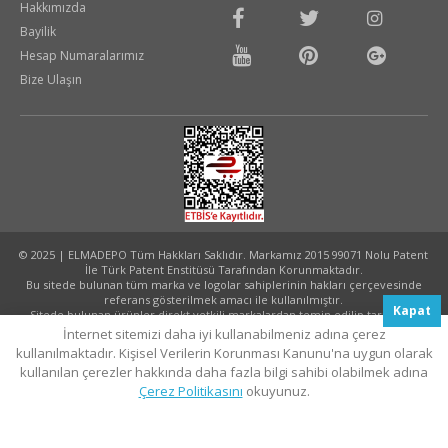
Hakkımızda
Bayilik
Hesap Numaralarımız
Bize Ulaşın
© 2025 | ELMADEPO Tüm Hakkları Saklıdır. Markamız 2015 99071 Nolu Patent
İle Türk Patent Enstitüsü Tarafından Korunmaktadır.
Bu sitede bulunan tüm marka ve logolar sahiplerinin hakları çerçevesinde
referans gösterilmek amacı ile kullanılmıştır.
Kapat
Sitede bulunan ürünler direkt yetkili markalardan temin edilip tarafınıza
ulaştırılmaktadır.
İnternet sitemizi daha iyi kullanabilmeniz adına çerez
Tasarım ve Uygulama:
Akhanis Medya
kullanılmaktadır. Kişisel Verilerin Korunması Kanunu'na uygun olarak
kullanılan çerezler hakkında daha fazla bilgi sahibi olabilmek adına
Çerez Politikasını
okuyunuz.