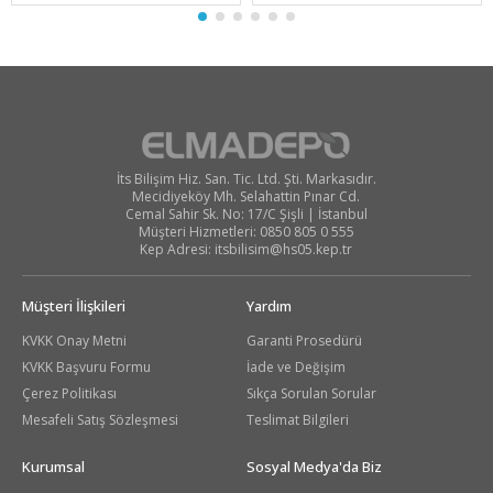
İts Bilişim Hiz. San. Tic. Ltd. Şti. Markasıdır.
Mecidiyeköy Mh. Selahattin Pınar Cd.
Cemal Sahir Sk. No: 17/C Şişli | İstanbul
Müşteri Hizmetleri: 0850 805 0 555
Kep Adresi:
itsbilisim@hs05.kep.tr
Müşteri İlişkileri
Yardım
KVKK Onay Metni
Garanti Prosedürü
KVKK Başvuru Formu
İade ve Değişim
Çerez Politikası
Sıkça Sorulan Sorular
Mesafeli Satış Sözleşmesi
Teslimat Bilgileri
Kurumsal
Sosyal Medya'da Biz