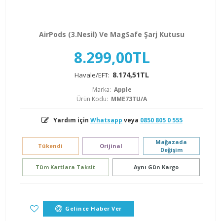
AirPods (3.Nesil) Ve MagSafe Şarj Kutusu
8.299,00TL
8.174,51TL
Havale/EFT:
Marka:
Apple
Ürün Kodu:
MME73TU/A
Yardım için
Whatsapp
veya
0850 805 0 555
Mağazada
Tükendi
Orijinal
Değişim
Tüm Kartlara Taksit
Aynı Gün Kargo
Gelince Haber Ver