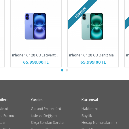
TÜKENDI
hone 16 128 GB Pembe MYEA3TU/A
iPhone 16 128 GB Laciverttaş MYEC3TU/A
iPhone 16 128 GB Deniz Mavisi MYED3TU/A
65.999,00TL
65.999,00TL
ileri
Yardım
Kurumsal
Metni
Garanti Prosedürü
Hakkımızda
ru Formu
İade ve Değişim
Bayilik
kası
Sıkça Sorulan Sorular
Hesap Numaralarımız