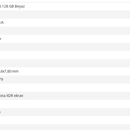
6 128 GB Beyaz
/A
r
,6x7,80 mm
79
tina XDR ekran
h