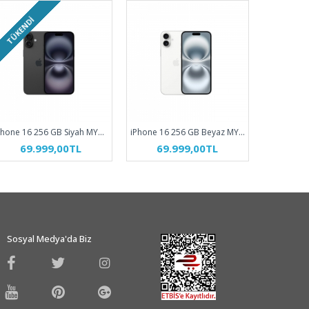
TÜKENDI
TÜKEND
iPhone 16 256 GB Siyah MYEE3TU/A
iPhone 16 256 GB Beyaz MYEF3TU/A
69.999,00TL
69.999,00TL
69
Sosyal Medya'da Biz