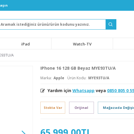
laşın
iPad
Watch-TV
YE93TU/A
IPhone 16 128 GB Beyaz MYE93TU/A
Marka:
Apple
Ürün Kodu:
MYE93TU/A
Yardım için
Whatsapp
veya
0850 805 0 5
Stokta Var
Orijinal
Mağazada Değiş
65.999,00TL