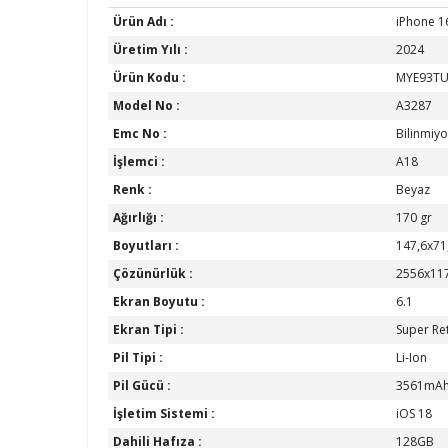
Ürün Adı :
iPhone 1
Üretim Yılı :
2024
Ürün Kodu :
MYE93TU
Model No :
A3287
Emc No :
Bilinmiyo
İşlemci :
A18
Renk :
Beyaz
Ağırlığı :
170 gr
Boyutları :
147,6x71
Çözünürlük :
2556x11
Ekran Boyutu :
6.1
Ekran Tipi :
Super Re
Pil Tipi :
Li-Ion
Pil Gücü :
3561mA
İşletim Sistemi :
iOS 18
Dahili Hafıza :
128GB