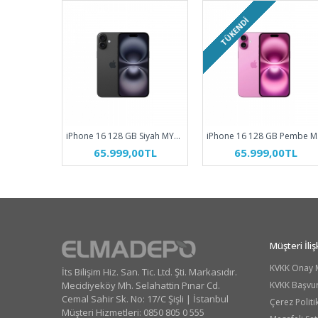
TÜKENDI
iPhone 16 128 GB Siyah MYE73TU/A
iP
65.999,00TL
65.999,00TL
Müşteri İlişk
KVKK Onay 
İts Bilişim Hiz. San. Tic. Ltd. Şti. Markasıdır.
Mecidiyeköy Mh. Selahattin Pınar Cd.
KVKK Başvu
Cemal Sahir Sk. No: 17/C Şişli | İstanbul
Çerez Politi
Müşteri Hizmetleri: 0850 805 0 555