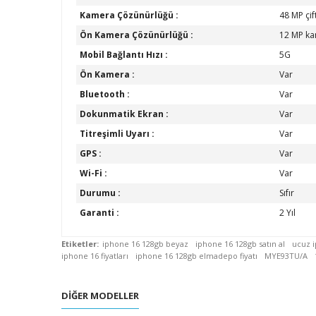
Kamera Çözünürlüğü :
48 MP çif
Ön Kamera Çözünürlüğü :
12 MP k
Mobil Bağlantı Hızı :
5G
Ön Kamera :
Var
Bluetooth :
Var
Dokunmatik Ekran :
Var
Titreşimli Uyarı :
Var
GPS :
Var
Wi-Fi :
Var
Durumu :
Sıfır
Garanti :
2 Yıl
Etiketler:
iphone 16 128gb beyaz
iphone 16 128gb satın al
ucuz 
iphone 16 fiyatları
iphone 16 128gb elmadepo fiyatı
MYE93TU/A
DIĞER MODELLER