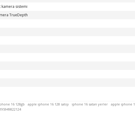
t kamera sistemi
amera TrueDepth
iphone 16 128gb
apple iphone 16 128 satışı
iphone 16 satan yerler
apple iphone 1
195949822124