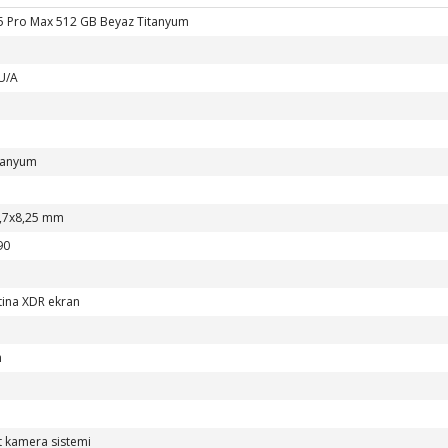
5 Pro Max 512 GB Beyaz Titanyum
U/A
tanyum
,7x8,25 mm
90
tina XDR ekran
h
t kamera sistemi