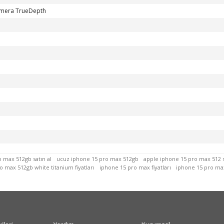
amera TrueDepth
 max 512gb satın al
ucuz iphone 15 pro max 512gb
apple iphone 15 pro max 512 s
o max 512gb white titanium fiyatları
iphone 15 pro max fiyatları
iphone 15 pro ma