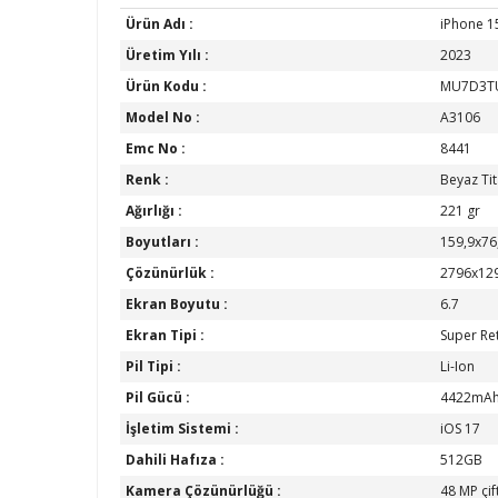
Ürün Adı :
iPhone 1
Üretim Yılı :
2023
Ürün Kodu :
MU7D3T
Model No :
A3106
Emc No :
8441
Renk :
Beyaz Ti
Ağırlığı :
221 gr
Boyutları :
159,9x76
Çözünürlük :
2796x12
Ekran Boyutu :
6.7
Ekran Tipi :
Super Re
Pil Tipi :
Li-Ion
Pil Gücü :
4422mA
İşletim Sistemi :
iOS 17
Dahili Hafıza :
512GB
Kamera Çözünürlüğü :
48 MP çif