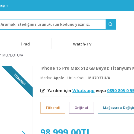
laşın
iPad
Watch-TV
yum MU7D3TU/A
IPhone 15 Pro Max 512 GB Beyaz Titanyum
TÜKENDI
Marka:
Apple
Ürün Kodu:
MU7D3TU/A
Yardım için
Whatsapp
veya
0850 805 0 5
Tükendi
Orijinal
Mağazada Değiş
98.999,00TL