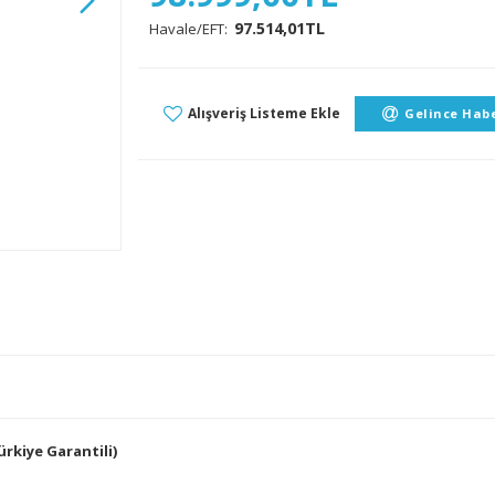
97.514,01TL
Havale/EFT:
Alışveriş Listeme Ekle
Gelince Habe
rkiye Garantili)