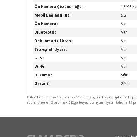
Ön Kamera Çözünürlüğü :
12 MP k
Mobil Bağlantı Hızı :
5G
Ön Kamera :
Var
Bluetooth :
Var
Dokunmatik Ekran :
Var
Titreşimli Uyarı :
Var
GPS :
Var
Wi-Fi :
Var
Durumu :
Sıfır
Garanti :
2 Yıl
Etiketler:
iphone 15 pro max 512gb titanyum beyaz
iphone 15 pro
apple iphone 15 pro max 512gb beyaz titanyum fiyatı
iphone 15 pr