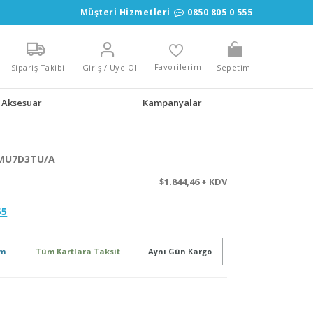
Müşteri Hizmetleri
0850 805 0 555
Favorilerim
Sipariş Takibi
Giriş / Üye Ol
Sepetim
Aksesuar
Kampanyalar
 MU7D3TU/A
$1.844,46 + KDV
55
im
Tüm Kartlara Taksit
Aynı Gün Kargo