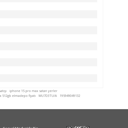
atışı
iphone 15 pro max satan yerler
x 512gb elmadepo fiyatı
MU7D3TU/A
195949049132