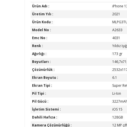
Ürün Adı :
iPhone 13
Üretim Yılı :
2021
Ürün Kodu :
MLPG3T
Model No :
A2633
Emc No :
4031
Renk :
Yıldız Işığ
Ağırlığı :
173 gr
Boyutları :
146,7x71
Çözünürlük :
2532x11
Ekran Boyutu :
6.1
Ekran Tipi :
Super Re
Pil Tipi :
Li-Ion
Pil Gücü :
3227mA
İşletim Sistemi :
iOS 15
Dahili Hafıza :
128GB
Kamera Çözünürlüğü :
12 MP çif