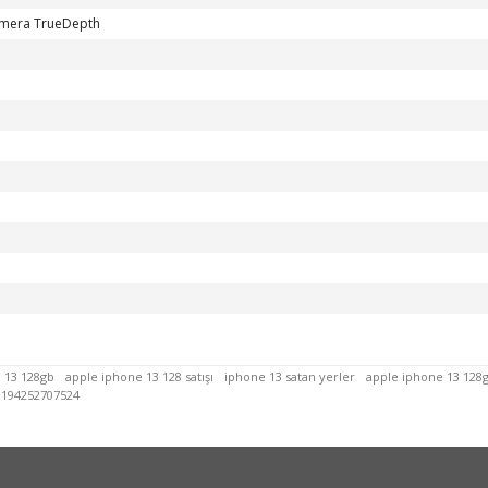
amera TrueDepth
 13 128gb
apple iphone 13 128 satışı
iphone 13 satan yerler
apple iphone 13 128gb 
194252707524