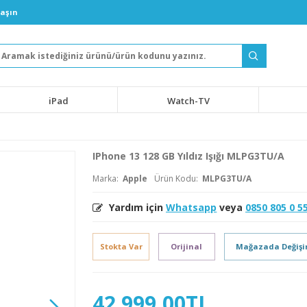
laşın
iPad
Watch-TV
IPhone 13 128 GB Yıldız Işığı MLPG3TU/A
Marka:
Apple
Ürün Kodu:
MLPG3TU/A
Yardım için
Whatsapp
veya
0850 805 0 5
Stokta Var
Orijinal
Mağazada Değiş
42.999,00TL