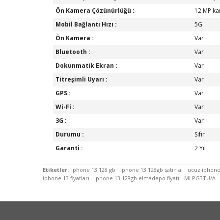
Ön Kamera Çözünürlüğü :
12 MP k
Mobil Bağlantı Hızı :
5G
Ön Kamera :
Var
Bluetooth :
Var
Dokunmatik Ekran :
Var
Titreşimli Uyarı :
Var
GPS :
Var
Wi-Fi :
Var
3G :
Var
Durumu :
Sıfır
Garanti :
2 Yıl
Etiketler:
iphone 13 128 gb
iphone 13 128gb satın al
ucuz iphone
iphone 13 fiyatları
iphone 13 128gb elmadepo fiyatı
MLPG3TU/A