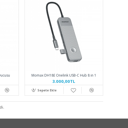
yucusu
Momax DH18E Onelink USB-C Hub 8 in 1
3.000,00TL
Sepete Ekle
i.