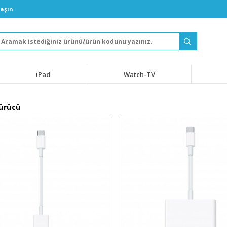
laşın
iPad
Watch-TV
ürücü