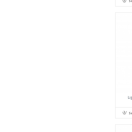
S
Li
S