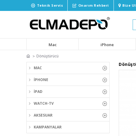
Teknik Servis
Onarım Rehberi
Bize U
Mac
iPhone
Dönüştürücü
Dönüşt
MAC
IPHONE
IPAD
WATCH-TV
AKSESUAR
KAMPANYALAR