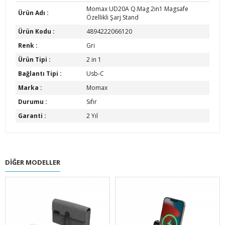
Momax UD20A Q.Mag 2in1 Magsafe
Ürün Adı :
Özellikli Şarj Stand
Ürün Kodu :
4894222066120
Renk :
Gri
Ürün Tipi :
2 in 1
Bağlantı Tipi :
Usb-C
Marka :
Momax
Durumu :
Sıfır
Garanti :
2 Yıl
DIĞER MODELLER