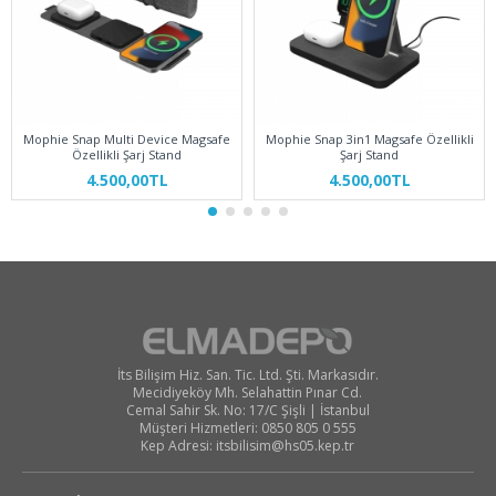
Mophie Snap Multi Device Magsafe
Mophie Snap 3in1 Magsafe Özellikli
Özellikli Şarj Stand
Şarj Stand
4.500,00TL
4.500,00TL
İts Bilişim Hiz. San. Tic. Ltd. Şti. Markasıdır.
Mecidiyeköy Mh. Selahattin Pınar Cd.
Cemal Sahir Sk. No: 17/C Şişli | İstanbul
Müşteri Hizmetleri: 0850 805 0 555
Kep Adresi:
itsbilisim@hs05.kep.tr