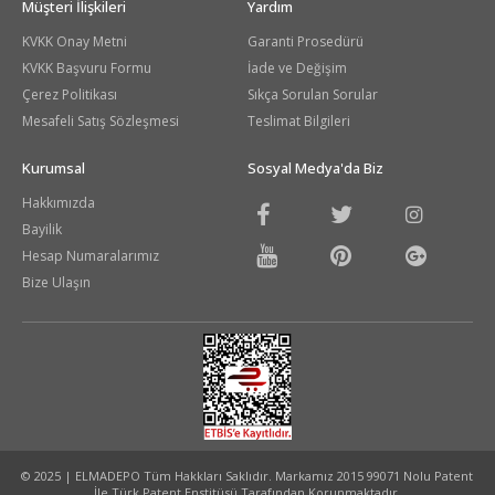
Müşteri İlişkileri
Yardım
KVKK Onay Metni
Garanti Prosedürü
KVKK Başvuru Formu
İade ve Değişim
Çerez Politikası
Sıkça Sorulan Sorular
Mesafeli Satış Sözleşmesi
Teslimat Bilgileri
Kurumsal
Sosyal Medya'da Biz
Hakkımızda
Bayilik
Hesap Numaralarımız
Bize Ulaşın
© 2025 | ELMADEPO Tüm Hakkları Saklıdır. Markamız 2015 99071 Nolu Patent
İle Türk Patent Enstitüsü Tarafından Korunmaktadır.