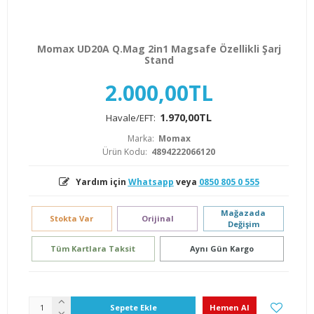
Momax UD20A Q.Mag 2in1 Magsafe Özellikli Şarj
Stand
2.000,00TL
1.970,00TL
Havale/EFT:
Marka:
Momax
Ürün Kodu:
4894222066120
Yardım için
Whatsapp
veya
0850 805 0 555
Mağazada
Stokta Var
Orijinal
Değişim
Tüm Kartlara Taksit
Aynı Gün Kargo
Sepete Ekle
Hemen Al