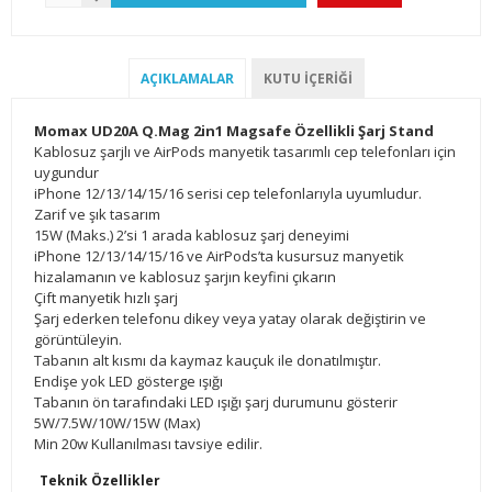
AÇIKLAMALAR
KUTU İÇERIĞI
Momax UD20A Q.Mag 2in1 Magsafe Özellikli Şarj Stand
Kablosuz şarjlı ve AirPods manyetik tasarımlı cep telefonları için
uygundur
iPhone 12/13/14/15/16 serisi cep telefonlarıyla uyumludur.
Zarif ve şık tasarım
15W (Maks.) 2’si 1 arada kablosuz şarj deneyimi
iPhone 12/13/14/15/16 ve AirPods’ta kusursuz manyetik
hizalamanın ve kablosuz şarjın keyfini çıkarın
Çift manyetik hızlı şarj
Şarj ederken telefonu dikey veya yatay olarak değiştirin ve
görüntüleyin.
Tabanın alt kısmı da kaymaz kauçuk ile donatılmıştır.
Endişe yok LED gösterge ışığı
Tabanın ön tarafındaki LED ışığı şarj durumunu gösterir
5W/7.5W/10W/15W (Max)
Min 20w Kullanılması tavsiye edilir.
Teknik Özellikler