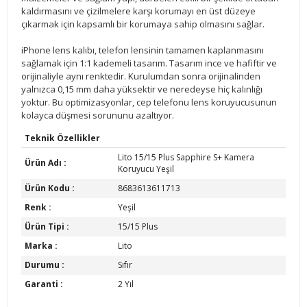
kaldırmasını ve çizilmelere karşı korumayı en üst düzeye
çıkarmak için kapsamlı bir korumaya sahip olmasını sağlar.
iPhone lens kalıbı, telefon lensinin tamamen kaplanmasını
sağlamak için 1:1 kademeli tasarım. Tasarım ince ve hafiftir ve
orijinaliyle aynı renktedir. Kurulumdan sonra orijinalinden
yalnızca 0,15 mm daha yüksektir ve neredeyse hiç kalınlığı
yoktur. Bu optimizasyonlar, cep telefonu lens koruyucusunun
kolayca düşmesi sorununu azaltıyor.
Teknik Özellikler
Lito 15/15 Plus Sapphire S+ Kamera
Ürün Adı :
Koruyucu Yeşil
Ürün Kodu :
8683613611713
Renk :
Yeşil
Ürün Tipi :
15/15 Plus
Marka :
Lito
Durumu :
Sıfır
Garanti :
2 Yıl