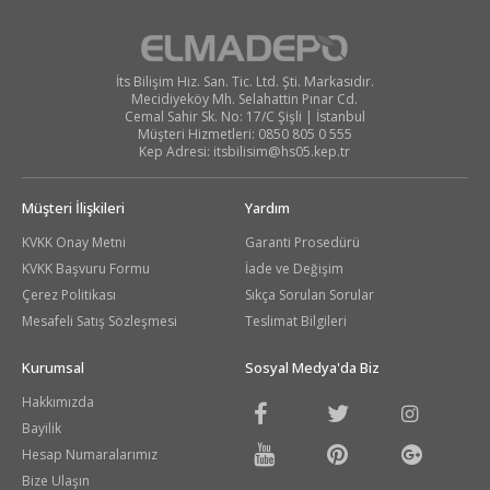
İts Bilişim Hiz. San. Tic. Ltd. Şti. Markasıdır.
Mecidiyeköy Mh. Selahattin Pınar Cd.
Cemal Sahir Sk. No: 17/C Şişli | İstanbul
Müşteri Hizmetleri: 0850 805 0 555
Kep Adresi:
itsbilisim@hs05.kep.tr
Müşteri İlişkileri
Yardım
KVKK Onay Metni
Garanti Prosedürü
KVKK Başvuru Formu
İade ve Değişim
Çerez Politikası
Sıkça Sorulan Sorular
Mesafeli Satış Sözleşmesi
Teslimat Bilgileri
Kurumsal
Sosyal Medya'da Biz
Hakkımızda
Bayilik
Hesap Numaralarımız
Bize Ulaşın