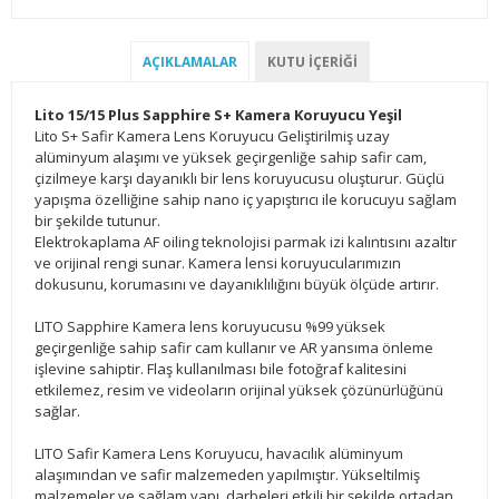
AÇIKLAMALAR
KUTU İÇERIĞI
Lito 15/15 Plus Sapphire S+ Kamera Koruyucu Yeşil
Lito S+ Safir Kamera Lens Koruyucu Geliştirilmiş uzay
alüminyum alaşımı ve yüksek geçirgenliğe sahip safir cam,
çizilmeye karşı dayanıklı bir lens koruyucusu oluşturur. Güçlü
yapışma özelliğine sahip nano iç yapıştırıcı ile korucuyu sağlam
bir şekilde tutunur.
Elektrokaplama AF oiling teknolojisi parmak izi kalıntısını azaltır
ve orijinal rengi sunar. Kamera lensi koruyucularımızın
dokusunu, korumasını ve dayanıklılığını büyük ölçüde artırır.
LITO Sapphire Kamera lens koruyucusu %99 yüksek
geçirgenliğe sahip safir cam kullanır ve AR yansıma önleme
işlevine sahiptir. Flaş kullanılması bile fotoğraf kalitesini
etkilemez, resim ve videoların orijinal yüksek çözünürlüğünü
sağlar.
LITO Safir Kamera Lens Koruyucu, havacılık alüminyum
alaşımından ve safir malzemeden yapılmıştır. Yükseltilmiş
malzemeler ve sağlam yapı, darbeleri etkili bir şekilde ortadan