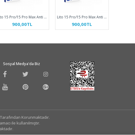
Lito 15 Pro/15 Pro Max Anti Reflective Kamera Koruyucu Turuncu
Lito 15 Pro/15 Pro Max Anti Reflective Kamera Koruyucu Siyah Titanyum
900,00TL
900,00TL
9
Sosyal Medya'da Biz
ü Tarafından Korunmaktadır.
acı ile kullanılmıştır.
aktadır.