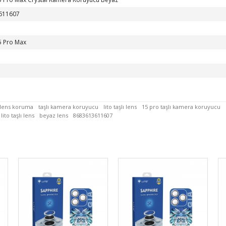
611607
5 Pro Max
 lens koruma
taşlı kamera koruyucu
lito taşlı lens
15 pro taşlı kamera koruyucu
lito taşlı lens
beyaz lens
8683613611607