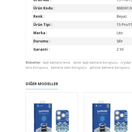
Ürün Kodu :
8683613
Renk :
Beyaz
Ürün Tipi :
15 Pro/1
Marka :
Lito
Durumu :
Sıfır
Garanti :
2 Yıl
Etiketler:
taşlı kamera lensi
silver taşlı kamera koruyucu
crystal
lens koruyucu
kamera cam koruyucu
iphone kamera koruyucu
DIĞER MODELLER