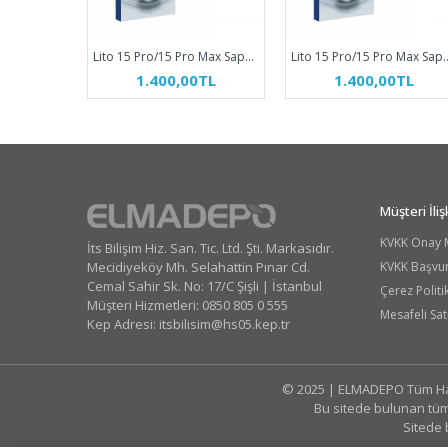
Lito 15 Pro/15 Pro Max Sapphire S+ Kamera Koruyucu Siyah Titanyum
Lito 15 Pro/15 Pro Max Sapphire S
1.400,00TL
1.400,00TL
Müşteri İlişk
KVKK Onay 
İts Bilişim Hiz. San. Tic. Ltd. Şti. Markasıdır.
Mecidiyeköy Mh. Selahattin Pınar Cd.
KVKK Başvu
Cemal Sahir Sk. No: 17/C Şişli | İstanbul
Çerez Politi
Müşteri Hizmetleri: 0850 805 0 555
Mesafeli Sat
Kep Adresi:
itsbilisim@hs05.kep.tr
© 2025 | ELMADEPO Tüm Hakk
Bu sitede bulunan tüm 
Sitede 