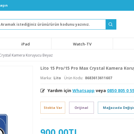
laşın
iPad
Watch-TV
 Crystal Kamera Koruyucu Beyaz
Lito 15 Pro/15 Pro Max Crystal Kamera Kor
Marka:
Lito
Ürün Kodu:
8683613611607
Yardım için
Whatsapp
veya
0850 805 0 5
Stokta Var
Orijinal
Mağazada Değiş
900,00TL