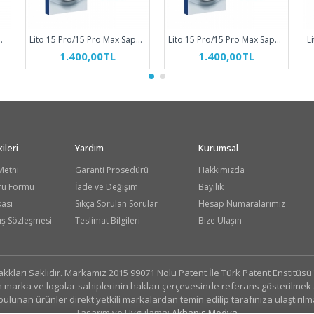
+ Kamera Koruyucu Beyaz Titanyum
Lito 15 Pro/15 Pro Max Sapphire S+ Kamera Koruyucu Mavi Titanyum
Lito 15 Pro/15 Pro Max Sapphire S+ Kamera Koruyucu Natürel Titanyum
1.400,00TL
1.400,00TL
ileri
Yardım
Kurumsal
Metni
Garanti Prosedürü
Hakkımızda
ru Formu
İade ve Değişim
Bayilik
kası
Sıkça Sorulan Sorular
Hesap Numaralarımız
ış Sözleşmesi
Teslimat Bilgileri
Bize Ulaşın
ları Saklıdır. Markamız 2015 99071 Nolu Patent İle Türk Patent Enstitüs
marka ve logolar sahiplerinin hakları çerçevesinde referans gösterilmek am
bulunan ürünler direkt yetkili markalardan temin edilip tarafınıza ulaştırılm
Tasarım ve Uygulama:
Akhanis Medya