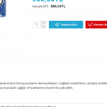
886,50TL
Havale/EFT:
Sepete Ekle
Hemen A
kamera lens koruyucularını deneyimleyin. Sağlam metal lens camıyla üretil
z kurulum sağlar. Envanterinizi bizim ile yükseltin.
5 Pro Max Crystal Kamera Koruyucu Beyaz