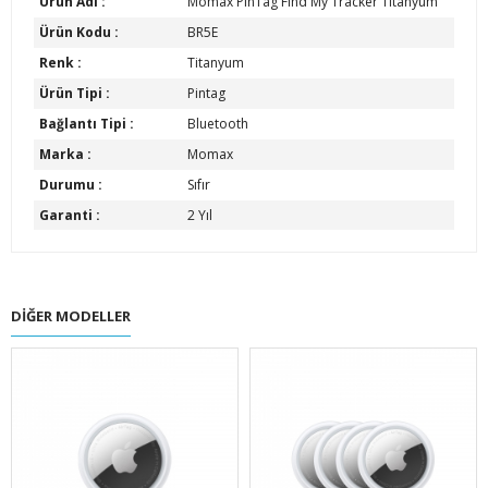
Ürün Adı :
Momax PinTag Find My Tracker Titanyum
Ürün Kodu :
BR5E
Renk :
Titanyum
Ürün Tipi :
Pintag
Bağlantı Tipi :
Bluetooth
Marka :
Momax
Durumu :
Sıfır
Garanti :
2 Yıl
DIĞER MODELLER