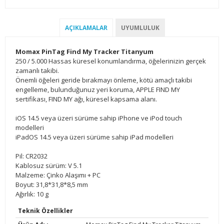
AÇIKLAMALAR
UYUMLULUK
Momax PinTag Find My Tracker Titanyum
250 / 5.000 Hassas küresel konumlandırma, öğelerinizin gerçek
zamanlı takibi.
Önemli öğeleri geride bırakmayı önleme, kötü amaçlı takibi
engelleme, bulunduğunuz yeri koruma, APPLE FIND MY
sertifikası, FIND MY ağı, küresel kapsama alanı.
iOS 14.5 veya üzeri sürüme sahip iPhone ve iPod touch
modelleri
iPadOS 14.5 veya üzeri sürüme sahip iPad modelleri
Pil: CR2032
Kablosuz sürüm: V 5.1
Malzeme: Çinko Alaşımı + PC
Boyut: 31,8*31,8*8,5 mm
Ağırlık: 10 g
Teknik Özellikler