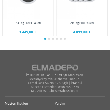
AirTag (Tekli Paket)
AirTag (4’lü Paket)
1.449,00TL
4.899,00TL
İts Bilişim Hiz. San. Tic. Ltd. Şti. Markasıdır.
Mecidiyeköy Mh. Selahattin Pınar Cd.
Cemal Sahir Sk. No: 17/C Şişli | İstanbul
Müşteri Hizmetleri: 0850 805 0 555
Kep Adresi:
itsbilisim@hs05.kep.tr
Müşteri İlişkileri
Yardım