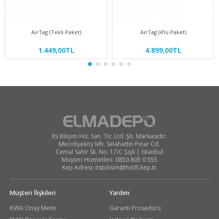
AirTag (Tekli Paket)
AirTag (4’lü Paket)
1.449,00TL
4.899,00TL
İts Bilişim Hiz. San. Tic. Ltd. Şti. Markasıdır.
Mecidiyeköy Mh. Selahattin Pınar Cd.
Cemal Sahir Sk. No: 17/C Şişli | İstanbul
Müşteri Hizmetleri: 0850 805 0 555
Kep Adresi:
itsbilisim@hs05.kep.tr
Müşteri İlişkileri
Yardım
KVKK Onay Metni
Garanti Prosedürü