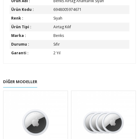
Ürün Adı :
Benks Airtag Anahtarlık Siyah
Ürün Kodu :
6948005974671
Renk :
Siyah
Ürün Tipi :
Airtag Kılıf
Marka :
Benks
Durumu :
Sıfır
Garanti :
2 Yıl
DIĞER MODELLER