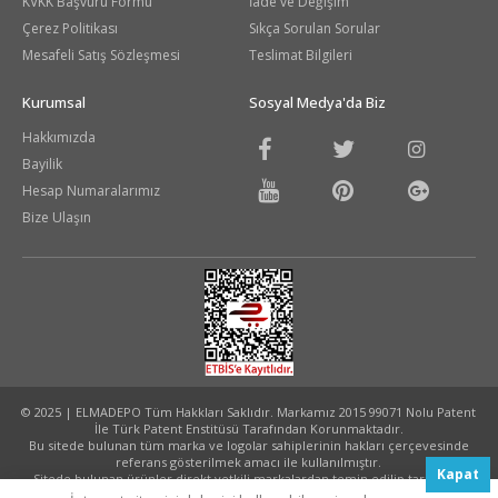
KVKK Başvuru Formu
İade ve Değişim
Çerez Politikası
Sıkça Sorulan Sorular
Mesafeli Satış Sözleşmesi
Teslimat Bilgileri
Kurumsal
Sosyal Medya'da Biz
Hakkımızda
Bayilik
Hesap Numaralarımız
Bize Ulaşın
© 2025 | ELMADEPO Tüm Hakkları Saklıdır. Markamız 2015 99071 Nolu Patent
İle Türk Patent Enstitüsü Tarafından Korunmaktadır.
Bu sitede bulunan tüm marka ve logolar sahiplerinin hakları çerçevesinde
referans gösterilmek amacı ile kullanılmıştır.
Kapat
Sitede bulunan ürünler direkt yetkili markalardan temin edilip tarafınıza
ulaştırılmaktadır.