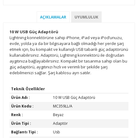
AÇIKLAMALAR
UYUMLULUK
10 W USB Güç Adaptörü
Lightning konnektörüne sahip iPhone, iPad veya iPod’unuzu,
evde, yolda ya da bir bilgisayara bağlı olmadığı her yerde şarj
etmek için, bu kompakt ve kullanışlı USB tabanlı güç adaptörünü
kullanabilirsiniz. Adaptörü, Lightning konnektörü ile doğrudan
aygıtınıza bağlayabilirsiniz. Kompakt bir tasarıma sahip olan bu
güç adaptörü, aygıtınızı hızlı ve verimli bir şekilde şarj
edebilmenizi sağlar. Şarj kablosu ayrı satılır.
Teknik Özellikler
Ürün Adı :
10 W USB Güç Adaptörü
Ürün Kodu :
MC359LL/A
Renk :
Beyaz
Ürün Tipi :
Adaptör
Bağlantı Tipi :
Usb