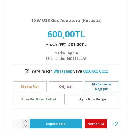
10 W USB Güç Adaptörü (Kutusuz)
600,00TL
591,00TL
Havale/EFT:
Marka:
Apple
Ürün Kodu:
MC359LL/A
Yardım için
Whatsapp
veya
0850 805 0 555
Mağazada
Stokta Var
Orijinal
Değişim
Tüm Kartlara Taksit
Aynı Gün Kargo
Sepete Ekle
Hemen Al