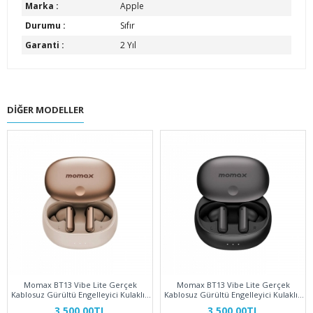
Marka :
Apple
Durumu :
Sıfır
Garanti :
2 Yıl
DIĞER MODELLER
Momax BT13 Vibe Lite Gerçek
Momax BT13 Vibe Lite Gerçek
Kablosuz Gürültü Engelleyici Kulaklık
Kablosuz Gürültü Engelleyici Kulaklık
Çöl Titanyum
Siyah
3.500,00TL
3.500,00TL