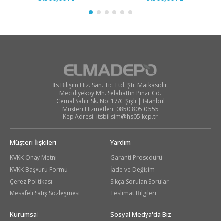
İts Bilişim Hiz. San. Tic. Ltd. Şti. Markasıdır.
Mecidiyeköy Mh. Selahattin Pınar Cd.
Cemal Sahir Sk. No: 17/C Şişli | İstanbul
Müşteri Hizmetleri: 0850 805 0 555
Kep Adresi:
itsbilisim@hs05.kep.tr
Müşteri İlişkileri
Yardım
KVKK Onay Metni
Garanti Prosedürü
KVKK Başvuru Formu
İade ve Değişim
Çerez Politikası
Sıkça Sorulan Sorular
Mesafeli Satış Sözleşmesi
Teslimat Bilgileri
Kurumsal
Sosyal Medya'da Biz