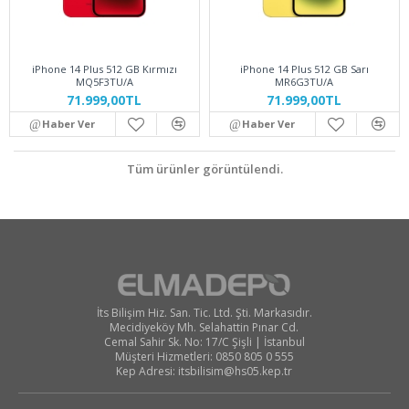
iPhone 14 Plus 512 GB Kırmızı
iPhone 14 Plus 512 GB Sarı
MQ5F3TU/A
MR6G3TU/A
71.999,00TL
71.999,00TL
Haber Ver
Haber Ver
Tüm ürünler görüntülendi.
İts Bilişim Hiz. San. Tic. Ltd. Şti. Markasıdır.
Mecidiyeköy Mh. Selahattin Pınar Cd.
Cemal Sahir Sk. No: 17/C Şişli | İstanbul
Müşteri Hizmetleri: 0850 805 0 555
Kep Adresi:
itsbilisim@hs05.kep.tr