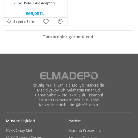
20 W USB-C Güç Adaptörü
869,00TL
Sepete Ekle
Tüm ürünler görüntülendi.
İts Bilişim Hiz. San. Tic. Ltd. Şti. Markasıdır.
Mecidiyeköy Mh. Selahattin Pınar Cd.
Cemal Sahir Sk. No: 17/C Şişli | İstanbul
Müşteri Hizmetleri: 0850 805 0 555
Kep Adresi:
itsbilisim@hs05.kep.tr
Müşteri İlişkileri
Yardım
KVKK Onay Metni
Garanti Prosedürü
KVKK Başvuru Formu
İade ve Değişim