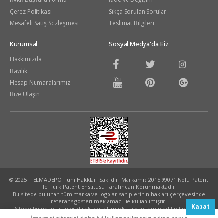
Çerez Politikası
Sıkça Sorulan Sorular
Mesafeli Satış Sözleşmesi
Teslimat Bilgileri
Kurumsal
Sosyal Medya'da Biz
Hakkımızda
Bayilik
Hesap Numaralarımız
Bize Ulaşın
© 2025 | ELMADEPO Tüm Hakkları Saklıdır. Markamız 2015 99071 Nolu Patent
İle Türk Patent Enstitüsü Tarafından Korunmaktadır.
Bu sitede bulunan tüm marka ve logolar sahiplerinin hakları çerçevesinde
referans gösterilmek amacı ile kullanılmıştır.
Kapat
Sitede bulunan ürünler direkt yetkili markalardan temin edilip tarafınıza
ulaştırılmaktadır.