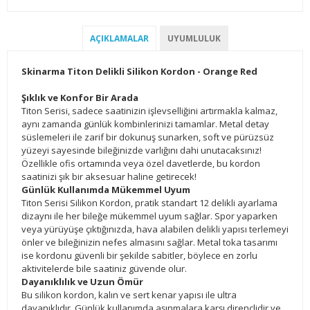
AÇIKLAMALAR
UYUMLULUK
Skinarma Titon Delikli Silikon Kordon - Orange Red
Şıklık ve Konfor Bir Arada
Titon Serisi, sadece saatinizin işlevselliğini artırmakla kalmaz,
aynı zamanda günlük kombinlerinizi tamamlar. Metal detay
süslemeleri ile zarif bir dokunuş sunarken, soft ve pürüzsüz
yüzeyi sayesinde bileğinizde varlığını dahi unutacaksınız!
Özellikle ofis ortamında veya özel davetlerde, bu kordon
saatinizi şık bir aksesuar haline getirecek!
Günlük Kullanımda Mükemmel Uyum
Titon Serisi Silikon Kordon, pratik standart 12 delikli ayarlama
dizaynı ile her bileğe mükemmel uyum sağlar. Spor yaparken
veya yürüyüşe çıktığınızda, hava alabilen delikli yapısı terlemeyi
önler ve bileğinizin nefes almasını sağlar. Metal toka tasarımı
ise kordonu güvenli bir şekilde sabitler, böylece en zorlu
aktivitelerde bile saatiniz güvende olur.
Dayanıklılık ve Uzun Ömür
Bu silikon kordon, kalın ve sert kenar yapısı ile ultra
dayanıklıdır. Günlük kullanımda aşınmalara karşı dirençlidir ve