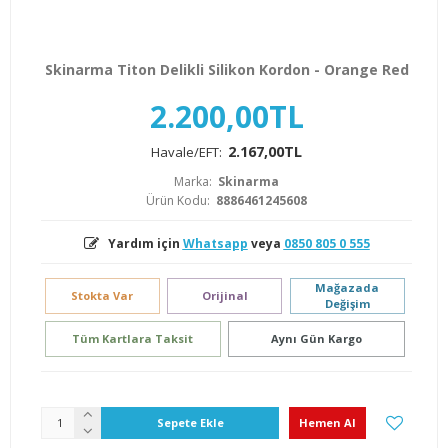
Skinarma Titon Delikli Silikon Kordon - Orange Red
2.200,00TL
2.167,00TL
Havale/EFT:
Marka:
Skinarma
Ürün Kodu:
8886461245608
Yardım için
Whatsapp
veya
0850 805 0 555
Mağazada
Stokta Var
Orijinal
Değişim
Tüm Kartlara Taksit
Aynı Gün Kargo
Sepete Ekle
Hemen Al