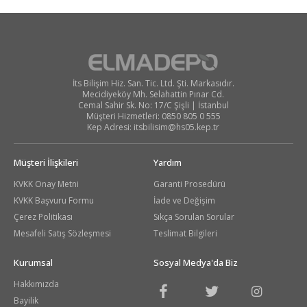
İts Bilişim Hiz. San. Tic. Ltd. Şti. Markasıdır.
Mecidiyeköy Mh. Selahattin Pınar Cd.
Cemal Sahir Sk. No: 17/C Şişli | İstanbul
Müşteri Hizmetleri: 0850 805 0 555
Kep Adresi:
itsbilisim@hs05.kep.tr
Müşteri İlişkileri
Yardım
KVKK Onay Metni
Garanti Prosedürü
KVKK Başvuru Formu
İade ve Değişim
Çerez Politikası
Sıkça Sorulan Sorular
Mesafeli Satış Sözleşmesi
Teslimat Bilgileri
Kurumsal
Sosyal Medya'da Biz
Hakkımızda
Bayilik