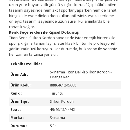
uzun yıllar boyunca ilk günkü şıklığını korur. Eğilip bükülebilen
tasarımı sayesinde hem aktif sporlar yaparken hem de rahat
bir şekilde evde dinlenirken kullanabilirsiniz. Ayrıca, terleme
önleyici tasarımı sayesinde uzun süreli kullanımlarda bile
rahatlık sağlar.
Renk Seçenekleri ile Kişisel Dokunuş
Titon Serisi Silikon Kordon sayesinde ister enerjik bir renk ile
spor şıklığınızı tamamlayın, ister klasik bir ton ile profesyonel
görünümünüzü koruyun. Her durumda, bu kordon ile saatiniz
her zaman tarzınızı yansıtır.
Teknik Özellikler
Skinarma Titon Delikli Silikon Kordon -
Ürün Adı :
Orange Red
Ürün Kodu :
8886461245608
Renk :
Turuncu
Ürün Tipi :
Silikon Kordon
Ebat :
49/46/45/44/42
Marka :
Skinarma
Durumu :
Sıfır