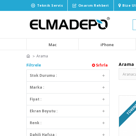
Teknik Servis
Onarım Rehberi
Bize U
Mac
iPhone
Arama
Arama
Filtrele
Sıfırla
Stok Durumu :
Marka :
Fiyat :
TÜKEN
Ekran Boyutu :
Renk :
Dahili Hafıza :