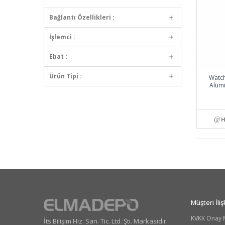
Bağlantı Özellikleri :
İşlemci :
Ebat :
Ürün Tipi :
Watch
Alüm
H
Müşteri İlişk
KVKK Onay 
İts Bilişim Hiz. San. Tic. Ltd. Şti. Markasıdır.