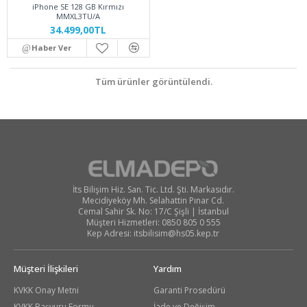
iPhone SE 128 GB Kırmızı
MMXL3TU/A
34.499,00TL
Haber Ver
Tüm ürünler görüntülendi.
İts Bilişim Hiz. San. Tic. Ltd. Şti. Markasıdır.
Mecidiyeköy Mh. Selahattin Pınar Cd.
Cemal Sahir Sk. No: 17/C Şişli | İstanbul
Müşteri Hizmetleri: 0850 805 0 555
Kep Adresi:
itsbilisim@hs05.kep.tr
Müşteri İlişkileri
Yardım
KVKK Onay Metni
Garanti Prosedürü
KVKK Başvuru Formu
İade ve Değişim