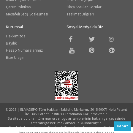
Çerez Politikası
Sıkça Sorulan Sorular
Mesafeli Satış Sözleşmesi
Teslimat Bilgileri
Kurumsal
Sosyal Medya'da Biz
Hakkımızda
Bayilik
Hesap Numaralarımız
Bize Ulaşın
© 2025 | ELMADEPO Tüm Hakkları Saklıdır. Markamız 2015 99071 Nolu Patent
İle Türk Patent Enstitüsü Tarafından Korunmaktadır.
Bu sitede bulunan tüm marka ve logolar sahiplerinin hakları çerçevesinde
referans gösterilmek amacı ile kullanılmıştır.
Kapat
Sitede bulunan ürünler direkt yetkili markalardan temin edilip tarafınıza
ulaştırılmaktadır.